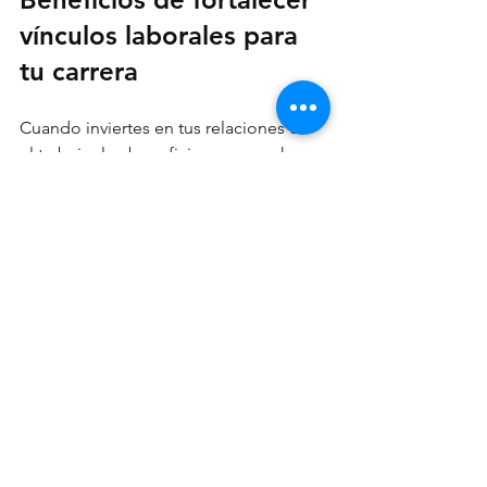
vínculos laborales para 
tu carrera
Cuando inviertes en tus relaciones en 
el trabajo, los beneficios son muchos:
Mejor ambiente laboral
: Trabajar 
se vuelve más agradable y menos 
estresante.
Mayor productividad
: Equipos que 
se entienden trabajan mejor y más 
rápido.
Oportunidades de crecimiento
: 
Las buenas relaciones abren 
puertas a proyectos, promociones 