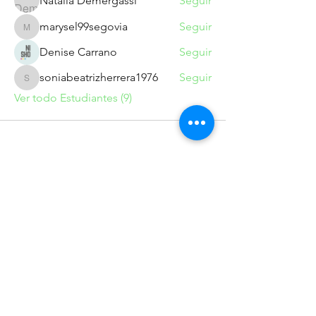
Natalia Demergassi
Seguir
marysel99segovia
Seguir
marysel99segovia
Denise Carrano
Seguir
soniabeatrizherrera1976
Seguir
soniabeatrizherrera1976
Ver todo Estudiantes (9)
mariaelisamedio@gmail.com
Suscríbete para recibir novedades
exclusivas